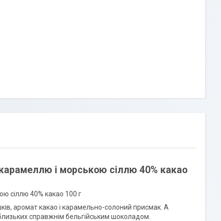
 карамеллю і морською сіллю 40% какао
ю сіллю 40% какао 100 г
ків, аромат какао і карамельно-солоний присмак. А
х близьких справжнім бельгійським шоколадом.