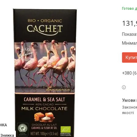
Готово 
131,
Показат
Мініма
Купи
+380 (6
Законом не передбачено повернення та обмін даного товару належної
якості
НКА