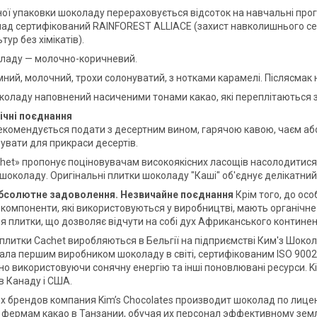
ної упаковки шоколаду перераховується відсоток на навчальні про
ад сертифікований RAINFOREST ALLIACE (захист навколишнього сер
тур без хімікатів).
ладу — молочно-коричневий.
ний, молочний, трохи солонуватий, з нотками карамелі. Післясмак 
оладу наповнений насиченими тонами какао, які переплітаються з 
ічні поєднання
комендується подати з десертним вином, гарячою кавою, чаєм або 
увати для прикраси десертів.
het» пропонує поціновувачам високоякісних ласощів насолодитис
шоколаду. Оригінальні плитки шоколаду "Каші" об'єднує делікатний
абсолютне задоволення.
Незвичайне поєднання
Крім того, до ос
і компоненти, які використовуються у виробництві, мають органічн
 плитки, що дозволяє відчути на собі дух Африканського континен
плитки Cachet виробляються в Бельгії на підприємстві Ким'з Шокола
ала першим виробником шоколаду в світі, сертифікованим ISO 9002.
о використовуючи сонячну енергію та інші поновлювані ресурси. Ki
в Канаду і США.
х брендов компания Kim’s Chocolates производит шоколад по лицен
фермам какао в Танзании, обучая их персонал эффективному зем