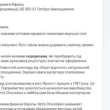
грами в Африці.
едовища) і BE-BIO-01 Certisys (вирощування
ніжне.
ніжними нотками карамелі і нюансами морської солі.
капучино. Його також можна додавати у випічку, креми і
я нескінченними
сюрпризами
, які перебувають під
 смак, креативна рецептура і елегантне оформлення.
обливостей шоколаду від «Каші» відносять натуральний
е походження. Окремої уваги заслуговує стилізоване
ту.
д, розташованому в місті Арсхот і працює з 1987 року. Ця
 Підприємство орієнтується на екологічне виробництво,
m's Chocolates є найбільшим бельгійським експортером
зиям фирм из Европы. Kim’s Chocolates оказывает
леделию и оплачивая образование местных детей.