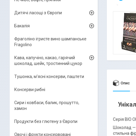
Дитячі ласощі з Європи
Бакалія
Фраголіно ігристе вино шампанське
Fragolino
Кава, капучіно, какао, гарячий
шоколад, шейк, тростинний цукор
Тушонка, м'ясні консерви, паштети
Опис
Консерви рибні
Сири і ковбаси, балик, прошутто,
Уніка
хамон
Серія BIO 
Продукти без глютену з Європи
Шоколад — 
стильна фі
Овочі і фрукти консервовані