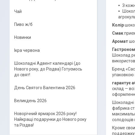
З кож
Шокол
Чай
агрокуль
Пиво ж/б
Колір
шоко
Смак
приєм
Новинки
Аромат
шок
Гастроном
Ікра червона
Шоколад ре
використов
Шоколадні Адвент календарі (до
Бренд «Cac
Нового року, до Різдва) Готуємось
упаковкою 
до свят!
гарантує 
День Святого Валентина 2026
склад — вс
оформлення
Великдень 2026
Шоколадні 
фабрика ст
Новорічний ярмарок 2026 року!
максимальн
Найкращі подарунки до Нового року
солодощів 
та Різдва!
Кроме свои
поддержку 