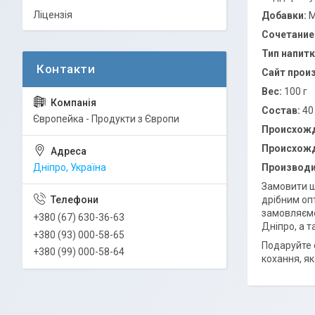
Ліцензія
Добавки:
М
Сочетание
Тип напитк
Сайт прои
Вес:
100 г
Состав:
40
Європейка - Продукти з Європи
Происхожд
Происхожд
Производи
Дніпро, Україна
Замовити ш
дрібним опт
замовляємо
+380 (67) 630-36-63
Дніпро, а 
+380 (93) 000-58-65
Подаруйте 
+380 (99) 000-58-64
кохання, я