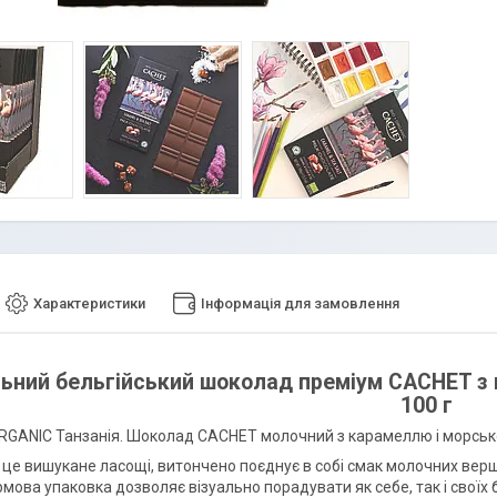
Характеристики
Інформація для замовлення
льний бельгійський шоколад преміум CACHET з
100 г
ORGANIC Танзанія. Шоколад CACHET молочний з карамеллю і морсько
це вишукане ласощі, витончено поєднує в собі смак молочних верш
рмова упаковка дозволяє візуально порадувати як себе, так і свої