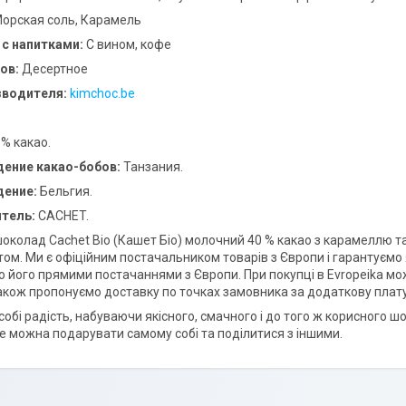
орская соль, Карамель
 с напитками:
С вином, кофе
ов:
Десертное
зводителя:
kimchoc.be
 % какао.
ение какао-бобов:
Танзания.
ение:
Бельгия.
тель:
CACHET.
околад Cachet Bio (Кашет Біо) молочний 40 % какао з карамеллю та
ом. Ми є офіційним постачальником товарів з Європи і гарантуємо я
 його прямими постачаннями з Європи. При покупці в Evropeika мо
також пропонуємо доставку по точках замовника за додаткову плату
собі радість, набуваючи якісного, смачного і до того ж корисного 
ке можна подарувати самому собі та поділитися з іншими.