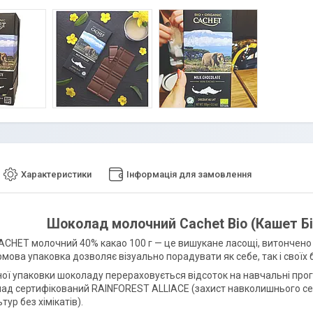
Характеристики
Інформація для замовлення
Шоколад молочний Cachet Bio (Кашет Біо
CHET молочний 40% какао 100 г — це вишукане ласощі, витончено п
рмова упаковка дозволяє візуально порадувати як себе, так і свої
ної упаковки шоколаду перераховується відсоток на навчальні про
ад сертифікований RAINFOREST ALLIACE (захист навколишнього сер
тур без хімікатів).