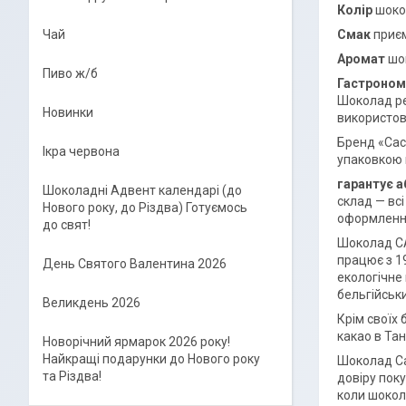
Колір
шоко
Смак
приєм
Чай
Аромат
шок
Пиво ж/б
Гастроном
Шоколад ре
Новинки
використов
Бренд «Cac
Ікра червона
упаковкою 
гарантує 
Шоколадні Адвент календарі (до
склад — вс
Нового року, до Різдва) Готуємось
оформлення
до свят!
Шоколад CA
працює з 1
День Святого Валентина 2026
екологічне
бельгійськ
Великдень 2026
Крім своїх 
какао в Тан
Новорічний ярмарок 2026 року!
Найкращі подарунки до Нового року
Шоколад Cac
та Різдва!
довіру поку
коли шокола