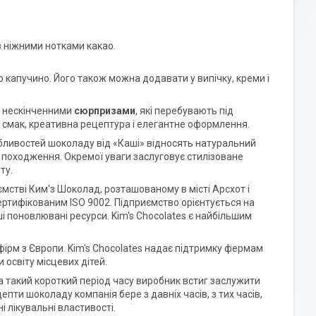
 ніжними нотками какао.
капучино. Його також можна додавати у випічку, креми і
я нескінченними
сюрпризами
, які перебувають під
 смак, креативна рецептура і елегантне оформлення.
обливостей шоколаду від «Каші» відносять натуральний
е походження. Окремої уваги заслуговує стилізоване
ту.
стві Ким'з Шоколад, розташованому в місті Арсхот і
ертифікованим ISO 9002. Підприємство орієнтується на
 поновлювані ресурси. Kim's Chocolates є найбільшим
 фірм з Європи. Kim's Chocolates надає підтримку фермам
 освіту місцевих дітей.
 за такий короткий період часу виробник встиг заслужити
ти шоколаду компанія бере з давніх часів, з тих часів,
 лікувальні властивості.