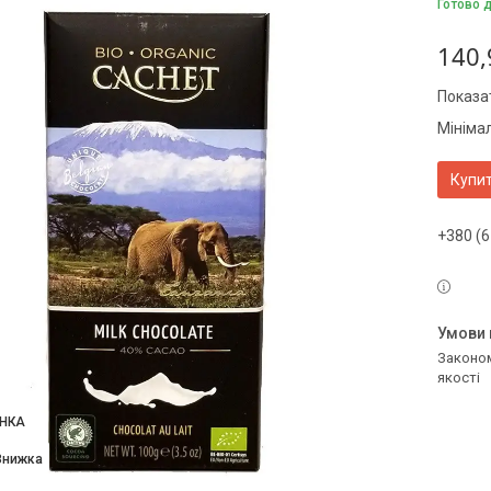
Готово 
140,
Показат
Мініма
Купи
+380 (6
Законом не передбачено повернення та обмін даного товару належної
якості
НКА