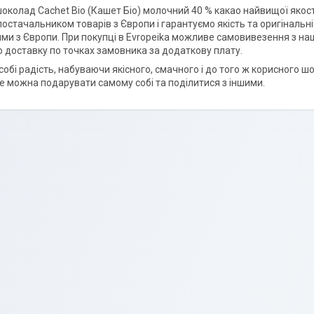
околад Cachet Bio (Кашет Біо) молочний 40 % какао найвищої якост
постачальником товарів з Європи і гарантуємо якість та оригіналь
ми з Європи. При покупці в Evropeika можливе самовивезення з наш
 доставку по точках замовника за додаткову плату.
собі радість, набуваючи якісного, смачного і до того ж корисного 
ке можна подарувати самому собі та поділитися з іншими.