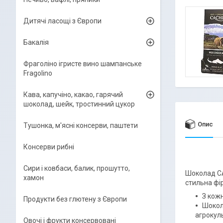
Дитячі ласощі з Європи
Бакалія
Фраголіно ігристе вино шампанське
Fragolino
Кава, капучіно, какао, гарячий
шоколад, шейк, тростинний цукор
Опис
Тушонка, м'ясні консерви, паштети
Консерви рибні
Сири і ковбаси, балик, прошутто,
Шоколад CA
хамон
стильна фі
З кож
Продукти без глютену з Європи
Шокол
агрокуль
Овочі і фрукти консервовані