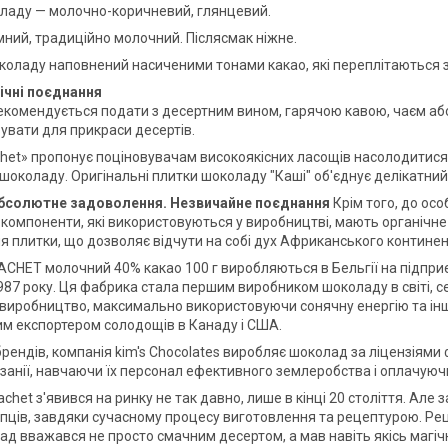
ладу — молочно-коричневий, глянцевий.
ний, традиційно молочний. Післясмак ніжне.
оладу наповнений насиченими тонами какао, які переплітаються з
ічні поєднання
комендується подати з десертним вином, гарячою кавою, чаєм або 
увати для прикраси десертів.
het» пропонує поціновувачам високоякісних ласощів насолодитис
шоколаду. Оригінальні плитки шоколаду "Каші" об'єднує делікатний
абсолютне задоволення.
Незвичайне поєднання
Крім того, до ос
і компоненти, які використовуються у виробництві, мають органічн
 плитки, що дозволяє відчути на собі дух Африканського континен
CHET молочний 40% какао 100 г виробляються в Бельгії на підприєм
987 року. Ця фабрика стала першим виробником шоколаду в світі, с
 виробництво, максимально використовуючи сонячну енергію та інші
им експортером солодощів в Канаду і США.
брендів, компанія kim's Chocolates виробляє шоколад за ліцензіями
занії, навчаючи їх персонал ефективного землеробства і оплачуючи
het з'явився на ринку не так давно, лише в кінці 20 століття. Але
пців, завдяки сучасному процесу виготовлення та рецептурою. Рецеп
д вважався не просто смачним десертом, а мав навіть якісь магічні