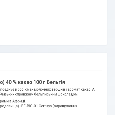
) 40 % какао 100 г Бельгія
оєднує в собі смак молочних вершків і аромат какао. А
х близьких справжнім бельгійським шоколадом.
грами в Африці.
едовища) і BE-BIO-01 Certisys (вирощування