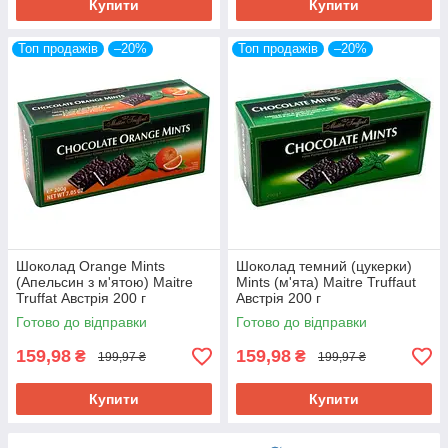
Купити
Купити
Топ продажів
–20%
Топ продажів
–20%
Шоколад Orange Mints
Шоколад темний (цукерки)
(Апельсин з м'ятою) Maitre
Mints (м'ята) Maitre Truffaut
Truffat Австрія 200 г
Австрія 200 г
Готово до відправки
Готово до відправки
159,98
159,98
₴
₴
199,97 ₴
199,97 ₴
Купити
Купити