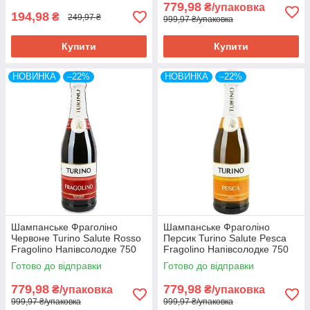
779,98
₴/упаковка
194,98
₴
249,97 ₴
999,97 ₴/упаковка
Купити
Купити
НОВИНКА
–22%
НОВИНКА
–22%
Шампанське Фраголіно
Шампанське Фраголіно
Червоне Turino Salute Rosso
Персик Turino Salute Pesca
Fragolino Напівсолодке 750
Fragolino Напівсолодке 750
мл Україна (6 шт/1 ящ)
мл Україна (6 шт/1 ящ)
Готово до відправки
Готово до відправки
779,98
779,98
₴/упаковка
₴/упаковка
999,97 ₴/упаковка
999,97 ₴/упаковка