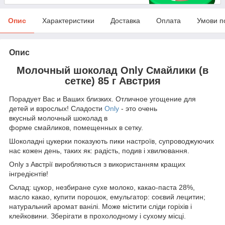
Опис
Характеристики
Доставка
Оплата
Умови п
Опис
Молочный шоколад Only Смайлики (в
сетке) 85 г Австрия
Порадует Вас и Ваших близких. Отличное угощение для
детей и взрослых! Сладости
Only
- это очень
вкусный молочный шоколад в
форме смайликов, помещенных в сетку.
Шоколадні цукерки показують пики настроїв, супроводжуючих
нас кожен день, таких як: радість, подив і хвилювання.
Only з Австрії виробляються з використанням кращих
інгредієнтів!
Склад: цукор, незбиране сухе молоко, какао-паста 28%,
масло какао, купити порошок, емульгатор: соєвий лецитин;
натуральний аромат ванілі. Може містити сліди горіхів і
клейковини. Зберігати в прохолодному і сухому місці.