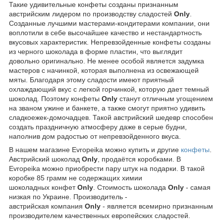
Такие удивительные конфеты созданы признанным
австрийским лидером по производству сладостей
Only
.
Созданные лучшими мастерами-кондитерами компании, они
воплотили в себе высочайшее качество и нестандартность
вкусовых характеристик. Непревзойденные конфеты созданы
из черного шоколада в форме пластин, что выглядит
довольно оригинально. Не менее особой является задумка
мастеров с начинкой, которая выполнена из освежающей
мяты. Благодаря этому сладости имеют приятный
охлаждающий вкус с легкой горчинкой, которую дает темный
шоколад. Поэтому конфеты
Only
станут отличным угощением
на званом ужине и банкете, а также смогут приятно удивить
сладкоежек-домочадцев. Такой австрийский шедевр способен
создать праздничную атмосферу даже в серые будни,
наполнив дом радостью от непревзойденного вкуса.
В нашем магазине Evropeika можно купить и другие
конфеты
.
Австрийский шоколад
Only
, продаётся коробками. В
Evropeika можно приобрести пару штук на подарки. В такой
коробке 85 грамм не содержащих химии
шоколадных конфет
Only
. Стоимость шоколада
Only
- самая
низкая по Украине. Производитель -
австрийская компания
Only
- является всемирно признанным
производителем качественных европейских сладостей.