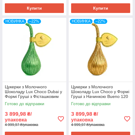
Купити
Купити
НОВИНКА
–22%
НОВИНКА
–22%
Цукерки з Молочного
Цукерки з Молочного
Шоколаду Lux Choco Dubai у
Шоколаду Lux Choco у Формі
Формі Груші з Фісташковим
Груші з Начинкою Bueno 120
Кремом 120 штук по 25 г
штук по 25 г всього 3 кг
Готово до відправки
Готово до відправки
всього 3 кг Об'єднані
Об'єднані Арабські Емірати
Арабські Ем
3 899,98
3 899,98
₴/
₴/
упаковка
упаковка
4 999,97 ₴/упаковка
4 999,97 ₴/упаковка