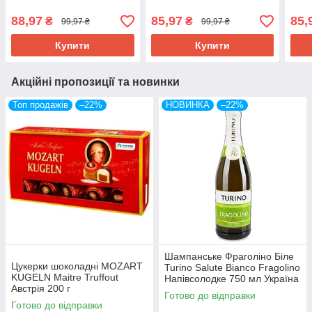
88,97
85,97
85,
₴
₴
99,97 ₴
99,97 ₴
Купити
Купити
Акційні пропозиції та новинки
Топ продажів
–22%
НОВИНКА
–22%
Шампанське Фраголіно Біле
Цукерки шоколадні MOZART
Turino Salute Bianco Fragolino
KUGELN Maitre Truffout
Напівсолодке 750 мл Україна
Австрія 200 г
(6 шт/1 ящ)
Готово до відправки
Готово до відправки