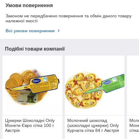
Умови повернення
Законом не передбачено повернення та обмін даного товару
належної якості
Всі умови повернення
Подібні товари компанії
Цукерки Шоколадні Only
Молочний шоколад
Моло
Монети Євро сітка 100 г
(шоколадні цукерки) Only
Моне
Австрія
Курчата сітка 84 г Австрія
сітк