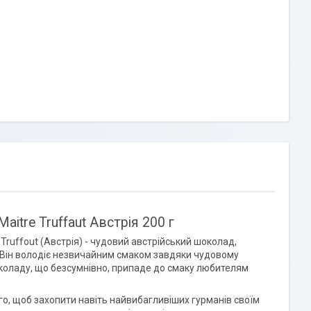
aitre Truffaut Австрія 200 г
Truffout (Австрія) - чудовий австрійський шоколад,
. Він володіє незвичайним смаком завдяки чудовому
коладу, що безсумнівно, припаде до смаку любителям
ого, щоб захопити навіть найвибагливіших гурманів своїм