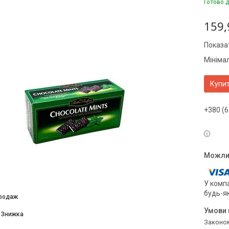
Готово 
159,
Показат
Мініма
Купи
+380 (6
У компа
будь-я
продаж
Законом не передбачено повернення та обмін даного товару належної