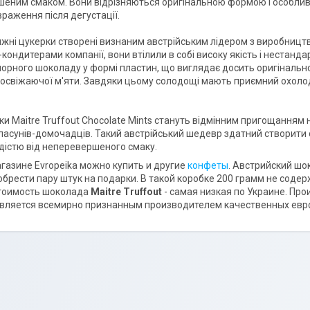
еним смаком. Вони відрізняються оригінальною формою і особлив
враження після дегустації.
ижні цукерки створені визнаним австрійським лідером з виробництв
кондитерами компанії, вони втілили в собі високу якість і нестанд
 чорного шоколаду у формі пластин, що виглядає досить оригінальн
 освіжаючої м'яти. Завдяки цьому солодощі мають приємний охолод
и Maitre Truffout Chocolate Mints стануть відмінним пригощанням н
ласунів-домочадців. Такий австрійський шедевр здатний створити с
дістю від неперевершеного смаку.
газине Evropeika можно купить и другие
конфеты
. Австрийский ш
брести пару штук на подарки. В такой коробке 200 грамм не сод
Стоимость шоколада
Maitre Truffout
- самая низкая по Украине. Пр
является всемирно признанным производителем качественных евро