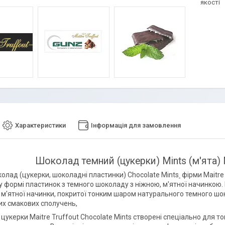
якості
Характеристики
Інформація для замовлення
Шоколад темний (цукерки) Mints (м'ята) M
колад (цукерки, шоколадні пластинки) Chocolate Mints
фірми Maitre 
у формі пластинок з темного шоколаду з ніжною, м'ятної начинкою
м'ятної начинки, покритої тонким шаром натурального темного шо
их смакових сполучень,
цукерки Maitre Truffout Chocolate Mints створені спеціально для т