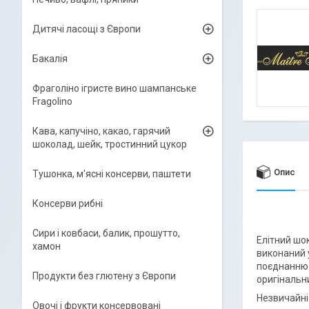
Дитячі ласощі з Європи
Бакалія
Фраголіно ігристе вино шампанське
Fragolino
Кава, капучіно, какао, гарячий
шоколад, шейк, тростинний цукор
Опис
Тушонка, м'ясні консерви, паштети
Консерви рибні
Сири і ковбаси, балик, прошутто,
Елітний шо
хамон
виконаний 
поєднанню 
Продукти без глютену з Європи
оригінальн
Незвичайні 
Овочі і фрукти консервовані