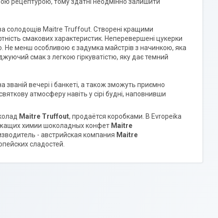
ою рецептурою, тому здатні неодмінно залишити
а солодощів Maitre Truffout. Створені кращими
артність смакових характеристик. Неперевершені цукерки
о. Не менш особливою є задумка майстрів з начинкою, яка
жуючий смак з легкою гіркуватістю, яку дає темний
а званій вечері і банкеті, а також зможуть приємно
вяткову атмосферу навіть у сірі будні, наповнивши
околад
Maitre Truffout
, продаётся коробками. В Evropeika
ержащих химии шоколадных конфет
Maitre
оизводитель - австрийская компания
Maitre
пейских сладостей.