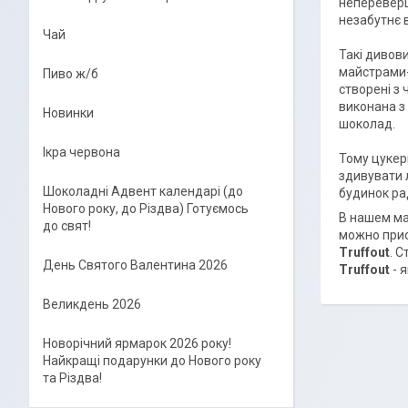
непереверш
незабутнє 
Чай
Такі дивов
майстрами-
Пиво ж/б
створені з
виконана з
Новинки
шоколад.
Ікра червона
Тому цукерк
здивувати 
Шоколадні Адвент календарі (до
будинок ра
Нового року, до Різдва) Готуємось
В нашем ма
до свят!
можно прио
Truffout
. 
День Святого Валентина 2026
Truffout
- 
Великдень 2026
Новорічний ярмарок 2026 року!
Найкращі подарунки до Нового року
та Різдва!