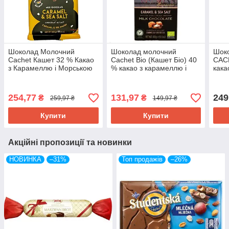
Шоколад Молочний
Шоколад молочний
Шок
Cachet Кашет 32 % Какао
Cachet Bio (Кашет Біо) 40
CAC
з Карамеллю і Морською
% какао з карамеллю і
кака
Сіллю 300 г Бельгія
сіллю 100 г Бельгія
морс
Бель
254,77
131,97
249
₴
₴
259,97 ₴
149,97 ₴
Купити
Купити
Акційні пропозиції та новинки
НОВИНКА
–31%
Топ продажів
–26%