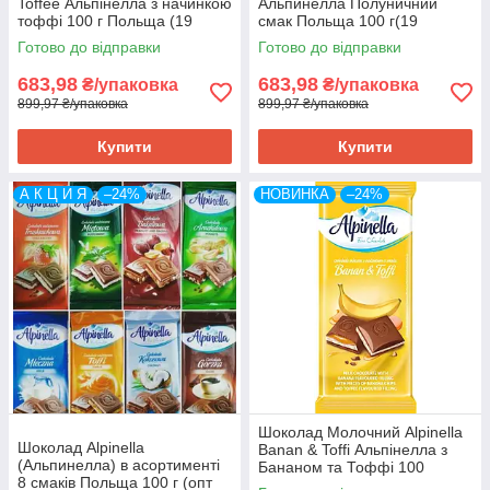
Toffee Альпінелла з начинкою
Альпинелла Полуничний
тоффі 100 г Польща (19
смак Польща 100 г(19
шт./1уп)
шт/1уп)
Готово до відправки
Готово до відправки
683,98
683,98
₴/упаковка
₴/упаковка
899,97 ₴/упаковка
899,97 ₴/упаковка
Купити
Купити
А К Ц И Я
–24%
НОВИНКА
–24%
Шоколад Молочний Alpinella
Шоколад Alpinella
Banan & Toffi Альпінелла з
(Альпинелла) в асортименті
Бананом та Тоффі 100
8 смаків Польща 100 г (опт
г Польща (19 шт/1 уп)