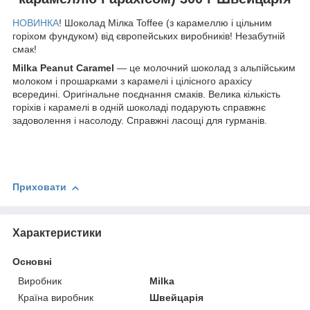
НОВИНКА
! Шоколад Мілка Toffee (з карамеллю і цільним
горіхом фундуком) від європейських виробників! Незабутній
смак!
Milka Peanut Caramel
― це молочний шоколад з альпійським
молоком і прошарками з карамелі і цілісного арахісу
всередині. Оригінальне поєднання смаків. Велика кількість
горіхів і карамелі в одній шоколаді подарують справжнє
задоволення і насолоду. Справжні ласощі для гурманів.
Приховати
Характеристики
Основні
Виробник
Milka
Країна виробник
Швейцарія