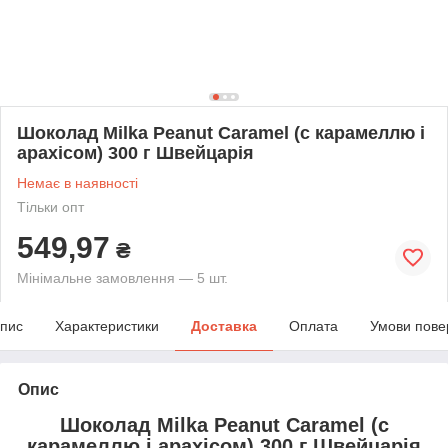
Шоколад Milka Peanut Caramel (c карамеллю і
арахісом) 300 г Швейцарія
Немає в наявності
Тільки опт
549,97
₴
Мінімальне замовлення — 5 шт.
пис
Характеристики
Доставка
Оплата
Умови пове
Опис
Шоколад Milka Peanut Caramel (c
карамеллю і арахісом) 300 г Швейцарія