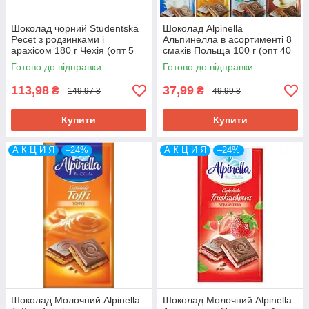
Шоколад чорний Studentska
Шоколад Alpinella
Pecet з родзинками і
Альпинелла в асортименті 8
арахісом 180 г Чехія (опт 5
смаків Польща 100 г (опт 40
шт)
шт)
Готово до відправки
Готово до відправки
113,98
37,99
₴
₴
149,97 ₴
49,99 ₴
Купити
Купити
А К Ц И Я
–24%
А К Ц И Я
–24%
Шоколад Молочний Alpinella
Шоколад Молочний Alpinella