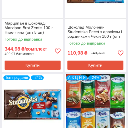
Марципан в шоколаді
Шоколад Молочний
Marzipan Brot Zentis 100 г
Studentska Pecet з арахісом і
Німеччина (опт 5 шт)
родзинками Чехія 180 г (опт
Готово до відправки
5 шт)
Готово до відправки
344,98
₴/комплект
110,98
₴
149,97 ₴
499,97 ₴/комплект
Купити
Купити
Топ продажів
–24%
А К Ц И Я
–24%