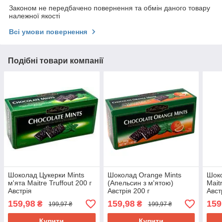
Законом не передбачено повернення та обмін даного товару
належної якості
Всі умови повернення
Подібні товари компанії
Шоколад Цукерки Mints
Шоколад Orange Mints
Шоко
м'ята Maitre Truffout 200 г
(Апельсин з м'ятою)
Mait
Австрія
Австрія 200 г
Авст
159,98
159,98
159
₴
₴
199,97 ₴
199,97 ₴
Купити
Купити