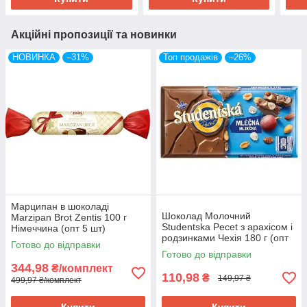
Акційні пропозиції та новинки
НОВИНКА
–31%
Топ продажів
–26%
Марципан в шоколаді
Шоколад Молочний
Marzipan Brot Zentis 100 г
Studentska Pecet з арахісом і
Німеччина (опт 5 шт)
родзинками Чехія 180 г (опт
Готово до відправки
5 шт)
Готово до відправки
344,98
₴/комплект
110,98
₴
149,97 ₴
499,97 ₴/комплект