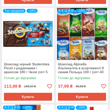
Купити
Купити
Топ продажів
–24%
А К Ц И Я
–24%
Шоколад чорний Studentska
Шоколад Alpinella
Pecet з родзинками і
Альпинелла в асортименті 8
арахісом 180 г Чехія (опт 5
смаків Польща 100 г (опт 40
шт)
шт)
Готово до відправки
Готово до відправки
113,98
37,99
₴
₴
149,97 ₴
49,99 ₴
Купити
Купити
А К Ц И Я
–24%
А К Ц И Я
–24%