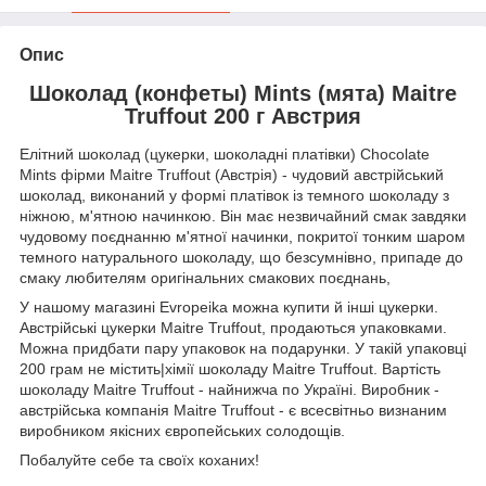
Опис
Шоколад (конфеты) Mints (мята) Maitre
Truffout 200 г Австрия
Елітний шоколад (цукерки, шоколадні платівки) Chocolate
Mints фірми Maitre Truffout (Австрія) - чудовий австрійський
шоколад, виконаний у формі платівок із темного шоколаду з
ніжною, м'ятною начинкою. Він має незвичайний смак завдяки
чудовому поєднанню м'ятної начинки, покритої тонким шаром
темного натурального шоколаду, що безсумнівно, припаде до
смаку любителям оригінальних смакових поєднань,
У нашому магазині Evropeika можна купити й інші цукерки.
Австрійські цукерки Maitre Truffout, продаються упаковками.
Можна придбати пару упаковок на подарунки. У такій упаковці
200 грам не містить|хімії шоколаду Maitre Truffout. Вартість
шоколаду Maitre Truffout - найнижча по Україні. Виробник -
австрійська компанія Maitre Truffout - є всесвітньо визнаним
виробником якісних європейських солодощів.
Побалуйте себе та своїх коханих!