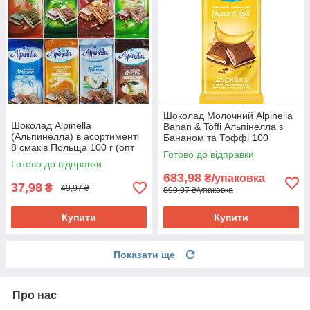
Шоколад Молочний Alpinella
Шоколад Alpinella
Banan & Toffi Альпінелла з
(Альпинелла) в асортименті
Бананом та Тоффі 100
8 смаків Польща 100 г (опт
г Польща (19 шт/1 уп)
Готово до відправки
24 шт)
Готово до відправки
683,98
₴/упаковка
37,98
₴
49,97 ₴
899,97 ₴/упаковка
Купити
Купити
Показати ще
Про нас