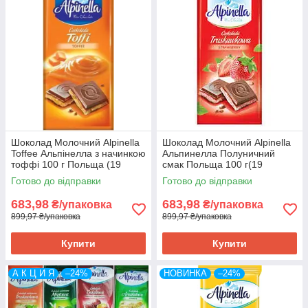
Шоколад Молочний Alpinella
Шоколад Молочний Alpinella
Toffee Альпінелла з начинкою
Альпинелла Полуничний
тоффі 100 г Польща (19
смак Польща 100 г(19
шт./1уп)
шт/1уп)
Готово до відправки
Готово до відправки
683,98
683,98
₴/упаковка
₴/упаковка
899,97 ₴/упаковка
899,97 ₴/упаковка
Купити
Купити
А К Ц И Я
–24%
НОВИНКА
–24%