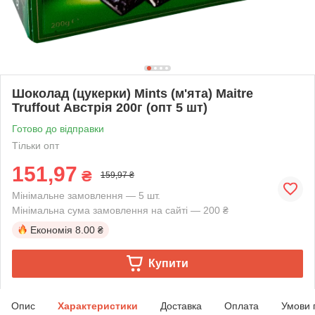
Шоколад (цукерки) Mints (м'ята) Maitre
Truffout Австрія 200г (опт 5 шт)
Готово до відправки
Тільки опт
151,97
₴
159,97 ₴
Мінімальне замовлення — 5 шт.
Мінімальна сума замовлення на сайті — 200 ₴
Економія
8.00 ₴
Купити
Опис
Характеристики
Доставка
Оплата
Умови 