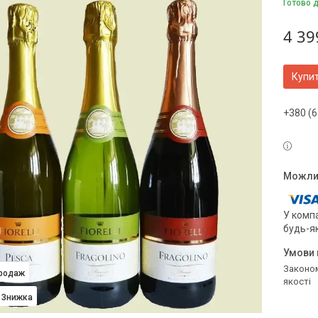
Готово 
4 39
Купи
+380 (6
У компа
будь-я
Законом не передбачено повернення та обмін даного товару належної
продаж
якості