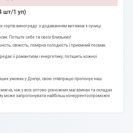
 шт/1 уп)
них сортів винограду з додаванням витяжки з суниці.
.
ик. Потіште себе та своїх близьких!
ність, свіжість, помірна солодкість і приємний посмак.
передає її романтизм і енергетику, потішить кожної
гідніших умовах у Дніпрі, свою співпрацю пропонує наш
 нижча, ніж у всіх оптово-різножних магазинах та складах
 тому може запропонувати найбільш конкурентоспроможні