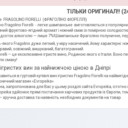
ТІЛЬКИ ОРИГИНАЛ!! (24
те FRAGOLINO FIORELLI (ФРАГОЛІНО ФІОРЕЛЛІ)
ино Fragolino Fiorelli - легке шампанське виготовляється з популяр
мний фруктово-ягідний аромат і ніжний смак із помірною солодкістю
відсоток алкоголю — лише 7%!Шампанське Фраголіно полуничне, перс
-якого Fragolino дуже легкий, у міру насичений, йому характерні: ніж
равий, освіжний, вишуканий, багатогранний.
iorelli — це ексклюзивне ігристе вино, Родиною якого є Італія. Воно 
тю смаку!
 ігристих вин за найнижчою ціною в Дніпрі
ікавиться в гуртовій купівлі вин ігристих Fragolino Fiorelli на найви
ничний магазин «Evropeika».
на, запропонована для Вас у цьому розділі cайта Evropeika, істотно
ropeika здійснює прямі постачання харчових продуктів із Європи,
— зручна доставка та наявність необхідних документів на товар.