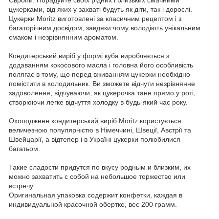
Європи. Порадуйте своїх рідних і близьких смачними
цукерками, від яких у захваті будуть як діти, так і дорослі.
Цукерки Moritz виготовлені за класичним рецептом і з
багаторічним досвідом, завдяки чому володіють унікальним
смаком і незрівнянним ароматом.
Кондитерський виріб у формі куба виробляється з
додаванням кокосового масла і головна його особливість
полягає в тому, що перед вживанням цукерки необхідно
помістити в холодильник. Ви зможете відчути незрівнянне
задоволення, відчуваючи, як цукерочка тане прямо у роті,
створюючи легке відчуття холодку в будь-який час року.
Охолоджене кондитерський виріб Moritz користується
величезною популярністю в Німеччині, Швеції, Австрії та
Швейцарії, а відтепер і в Україні цукерки полюбилися
багатьом.
Такие сладости придутся по вкусу родным и близким, их
можно захватить с собой на небольшое торжество или
встречу.
Оригинальная упаковка содержит конфетки, каждая в
индивидуальной красочной обертке, вес 200 грамм.