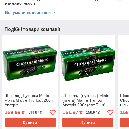
належної якості
Всі умови повернення
Подібні товари компанії
Шоколад Цукерки Mints
Шоколад (цукерки) Mints
Шок
м'ята Maitre Truffout 200 г
(м'ята) Maitre Truffout
Choc
Австрія
Австрія 200г (опт 5 шт)
ціль
Німе
159,98
151,97
158
₴
₴
199,97 ₴
159,97 ₴
Купити
Купити