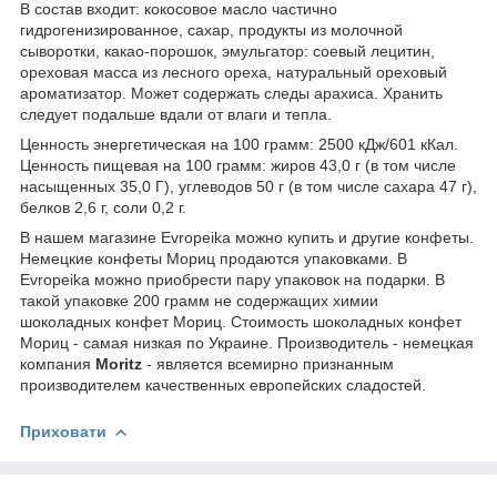
В состав входит: кокосовое масло частично
гидрогенизированное, сахар, продукты из молочной
сыворотки, какао-порошок, эмульгатор: соевый лецитин,
ореховая масса из лесного ореха, натуральный ореховый
ароматизатор. Может содержать следы арахиса. Хранить
следует подальше вдали от влаги и тепла.
Ценность энергетическая на 100 грамм: 2500 кДж/601 кКал.
Ценность пищевая на 100 грамм: жиров 43,0 г (в том числе
насыщенных 35,0 Г), углеводов 50 г (в том числе сахара 47 г),
белков 2,6 г, соли 0,2 г.
В нашем магазине Evropeika можно купить и другие конфеты.
Немецкие конфеты Мориц продаются упаковками. В
Evropeika можно приобрести пару упаковок на подарки. В
такой упаковке 200 грамм не содержащих химии
шоколадных конфет Мориц. Стоимость шоколадных конфет
Мориц - самая низкая по Украине. Производитель - немецкая
компания
Moritz
- является всемирно признанным
производителем качественных европейских сладостей.
Приховати