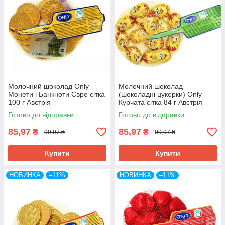
Молочний шоколад Only
Молочний шоколад
Монети і Банкноти Євро сітка
(шоколадні цукерки) Only
100 г Австрія
Курчата сітка 84 г Австрія
Готово до відправки
Готово до відправки
85,97
85,97
₴
₴
99,97 ₴
99,97 ₴
Купити
Купити
НОВИНКА
–11%
НОВИНКА
–11%