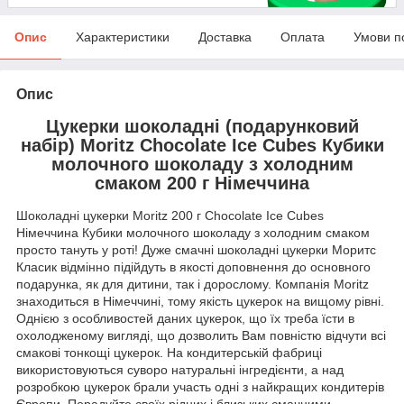
Опис
Характеристики
Доставка
Оплата
Умови п
Опис
Цукерки шоколадні (подарунковий
набір) Moritz Chocolate Ice Cubes Кубики
молочного шоколаду з холодним
смаком
200 г Німеччина
Шоколадні цукерки Moritz 200 г Chocolate Ice Cubes
Німеччина Кубики молочного шоколаду з холодним смаком
просто тануть у роті! Дуже смачні шоколадні цукерки Моритс
Класик відмінно підійдуть в якості доповнення до основного
подарунка, як для дитини, так і дорослому. Компанія Moritz
знаходиться в Німеччині, тому якість цукерок на вищому рівні.
Однією з особливостей даних цукерок, що їх треба їсти в
охолодженому вигляді, що дозволить Вам повністю відчути всі
смакові тонкощі цукерок. На кондитерській фабриці
використовуються суворо натуральні інгредієнти, а над
розробкою цукерок брали участь одні з найкращих кондитерів