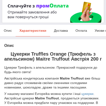
Опис
Характеристики
Доставка
Оплата
Умови 
Опис
Цукерки Truffles Orange (Трюфель з
апельсином) Maitre Truffout Австрія 200 г
Цукерки Трюфель з апельсином. Прекрасний подарунок до
будь-якого свята!
Австрійська кондитерська компанія
Maitre Truffout
вже більш
давно радує споживачів своїми смачними солодкими
новинками, шоколадом, драже та іншими ласощами.
У нашому магазині Evropeika можна купити і інші
цукерки
.
Австрійські цукерки
Maitre Truffout
, продаються упаковками.
У Evropeika можна придбати пару упаковок на подарунки. В