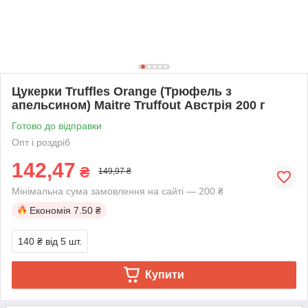
Цукерки Truffles Orange (Трюфель з
апельсином) Maitre Truffout Австрія 200 г
Готово до відправки
Опт і роздріб
142,47
₴
149,97 ₴
Мінімальна сума замовлення на сайті — 200 ₴
Економія
7.50 ₴
140 ₴
від 5 шт.
Купити