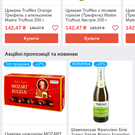
Цукерки Truffles Orange
Цукерки Truffles з лісовим
Цуке
Трюфель з апельсином
горіхом (Трюфель) Maitre
(Трю
Maitre Truffout 200 г
Truffout Австрія 200 г
Mait
Австрія
г
142,47
142,47
142
₴
₴
149,97 ₴
149,97 ₴
Купити
Купити
Акційні пропозиції та новинки
Топ продажів
–22%
НОВИНКА
–22%
Шампанське Фраголіно Біле
Цукерки шоколадні MOZART
Turino Salute Bianco Fragolino