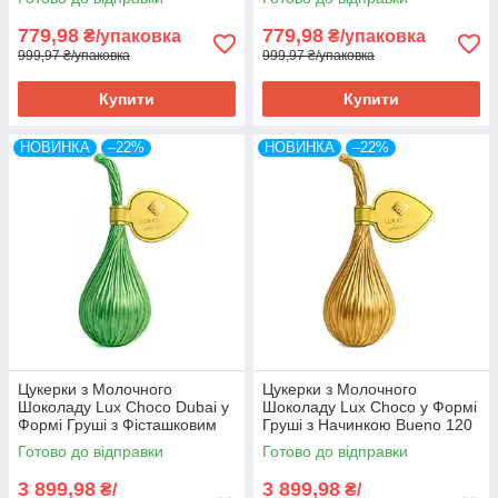
779,98
779,98
₴/упаковка
₴/упаковка
999,97 ₴/упаковка
999,97 ₴/упаковка
Купити
Купити
НОВИНКА
–22%
НОВИНКА
–22%
Цукерки з Молочного
Цукерки з Молочного
Шоколаду Lux Choco Dubai у
Шоколаду Lux Choco у Формі
Формі Груші з Фісташковим
Груші з Начинкою Bueno 120
Кремом 120 штук по 25 г
штук по 25 г всього 3 кг
Готово до відправки
Готово до відправки
всього 3 кг Об'єднані
Об'єднані Арабські Емірати
Арабські Ем
3 899,98
3 899,98
₴/
₴/