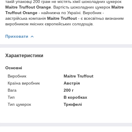
такій упаковці 200 грам не містять хімії шоколадних цукерок
Maitre Truffout Orange
. Вартість шоколадних цукерок
Maitre
Truffout Orange
- найнижча по Україні. Виробник -
австрійська компанія
Maitre Truffout
- є всесвітньо визнаним
виробником якісних європейських солодощів.
Приховати
Характеристики
Основні
Виробник
Maitre Truffout
Країна виробник
Австрія
Вага
200 г
Тип
В коробках
Тип цукерок
Трюфелі