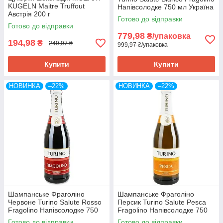
KUGELN Maitre Truffout
Напівсолодке 750 мл Україна
Австрія 200 г
(6 шт/1 ящ)
Готово до відправки
Готово до відправки
779,98
₴/упаковка
194,98
₴
249,97 ₴
999,97 ₴/упаковка
Купити
Купити
НОВИНКА
–22%
НОВИНКА
–22%
Шампанське Фраголіно
Шампанське Фраголіно
Червоне Turino Salute Rosso
Персик Turino Salute Pesca
Fragolino Напівсолодке 750
Fragolino Напівсолодке 750
мл Україна (6 шт/1 ящ)
мл Україна (6 шт/1 ящ)
Готово до відправки
Готово до відправки