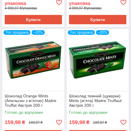
упаковка
упаковка
4 999,97 ₴/упаковка
4 999,97 ₴/упаковка
Купити
Купити
Топ продажів
–20%
Топ продажів
–20%
Шоколад Orange Mints
Шоколад темний (цукерки)
(Апельсин з м'ятою) Maitre
Mints (м'ята) Maitre Truffaut
Truffat Австрія 200 г
Австрія 200 г
Готово до відправки
Готово до відправки
159,98
159,98
₴
₴
199,97 ₴
199,97 ₴