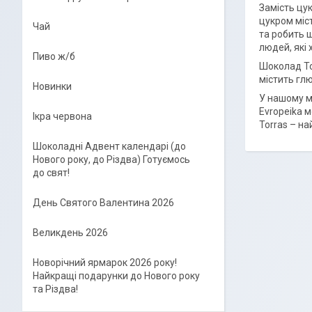
Замість цу
цукром міст
Чай
та робить 
людей, які
Пиво ж/б
Шоколад To
містить глю
Новинки
У нашому м
Evropeika м
Ікра червона
Torras – на
Шоколадні Адвент календарі (до
Нового року, до Різдва) Готуємось
до свят!
День Святого Валентина 2026
Великдень 2026
Новорічний ярмарок 2026 року!
Найкращі подарунки до Нового року
та Різдва!