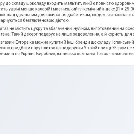
кру до складу шоколаду входить мальтит, який є повністю здоровим 
ить удвічі менше калорій і має низький глікемічний індекс (ГІ = 25
шоколад ідеальним для вживання діабетикам, людям, які вживають 
 харчуються безглютеновою дієтою.
rras не містить цукру та збагачений інуліном, виготовлений на осн
тена. Такий десерт подарує не лише задоволення, а й користь для з
агазині Evropeika можна купити й інші бренди шоколаду. Іспанський
ожна придбати пару плиток на подарунки.У такій плитці 75грам не м
йнижча по Україні. Виробник, іспанська компанія Torras - є всесві