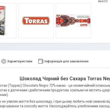
якості
Характеристики
Інформація для замовлення
Шоколад Чорний без Сахара Torras Neg
ras (Торрас) Chocolato Negro 72% какао - це незвичайний іспанськ
rras є дієтичним і діабетичним продуктом, оскільки не містить цу
нник).
о не уявляє життя без шоколаду, і при цьому любить нові смакові в
 харчування та способу життя. Насолоджуйтесь улюбленими ласощам