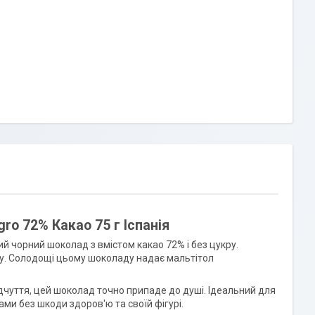
ro 72% Какао 75 г Іспанія
ий чорний шоколад з вмістом какао 72% і без цукру.
кру. Солодощі цьому шоколаду надає мальтітол
ідчуття, цей шоколад точно припаде до душі. Ідеальний для
и без шкоди здоров'ю та своїй фігурі.