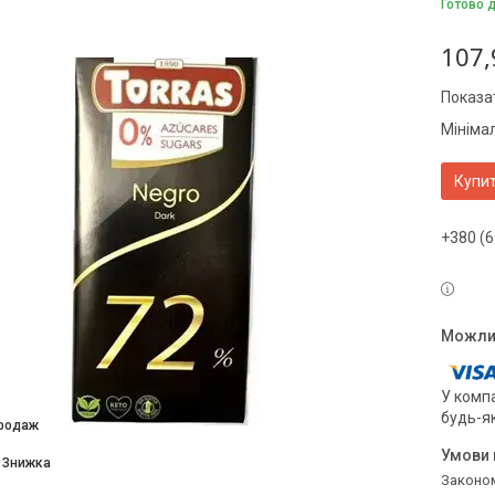
Готово 
107,
Показат
Мініма
Купи
+380 (6
У компа
будь-я
продаж
Законом не передбачено повернення та обмін даного товару належної