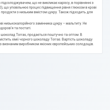
підсолоджувачем, що не викликає карієсу, в порівнянні з
-30), що уповільнює процес підвищення рівня глюкози в крові
продукти з низьким вмістом цукру. Також підходить для
ові низькокалорійного замінника цукру – мальтиту. Не
доров'я та постаті.
 шоколад Torras, продається поштучно та оптом. В
істить хімії чорного шоколаду Torras. Вартість шоколаду
тньо визнаним виробником якісних європейських солодощів.