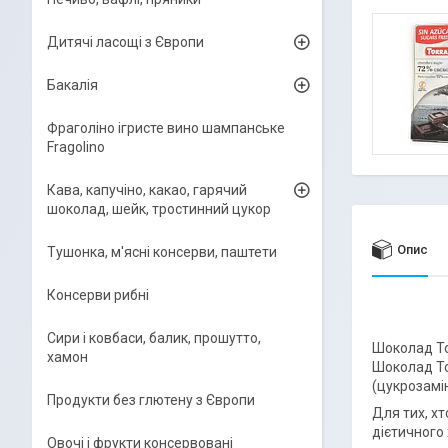
Дитячі ласощі з Європи
Бакалія
Фраголіно ігристе вино шампанське
Fragolino
Кава, капучіно, какао, гарячий
шоколад, шейк, тростинний цукор
Опис
Тушонка, м'ясні консерви, паштети
Консерви рибні
Сири і ковбаси, балик, прошутто,
Шоколад Tor
хамон
Шоколад To
(цукрозамі
Продукти без глютену з Європи
Для тих, хт
дієтичного
Овочі і фрукти консервовані