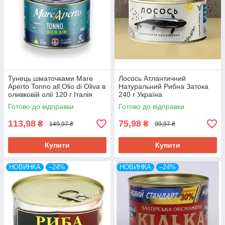
Тунець шматочками Mare
Лосось Атлантичний
Aperto Tonno all Olio di Oliva в
Натуральний Рибна Затока
оливковій олії 120 г Італія
240 г Україна
Готово до відправки
Готово до відправки
113,98
75,98
₴
₴
149,97 ₴
99,97 ₴
Купити
Купити
НОВИНКА
–24%
НОВИНКА
–24%