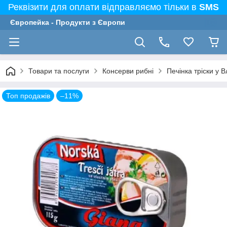
Реквізити для оплати відправляємо тільки в
SMS
Європейка - Продукти з Європи
Товари та послуги
Консерви рибні
Печінка тріски у 
Топ продажів
–11%