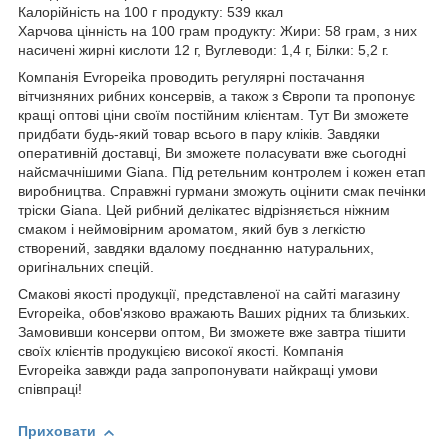
Калорійність на 100 г продукту: 539 ккал
Харчова цінність на 100 грам продукту: Жири: 58 грам, з них
насичені жирні кислоти 12 г, Вуглеводи: 1,4 г, Білки: 5,2 г.
Компанія Evropeika проводить регулярні постачання
вітчизняних рибних консервів, а також з Європи та пропонує
кращі оптові ціни своїм постійним клієнтам. Тут Ви зможете
придбати будь-який товар всього в пару кліків. Завдяки
оперативній доставці, Ви зможете поласувати вже сьогодні
найсмачнішими Giana. Під ретельним контролем і кожен етап
виробництва. Справжні гурмани зможуть оцінити смак печінки
тріски Giana. Цей рибний делікатес відрізняється ніжним
смаком і неймовірним ароматом, який був з легкістю
створений, завдяки вдалому поєднанню натуральних,
оригінальних спецій.
Смакові якості продукції, представленої на сайті магазину
Evropeika, обов'язково вражають Ваших рідних та близьких.
Замовивши консерви оптом, Ви зможете вже завтра тішити
своїх клієнтів продукцією високої якості. Компанія
Evropeika завжди рада запропонувати найкращі умови
співпраці!
Приховати