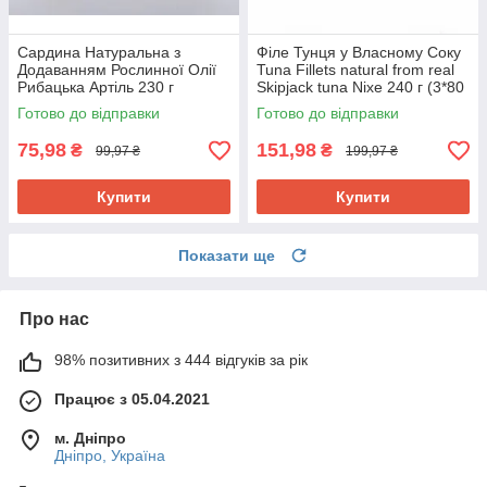
Сардина Натуральна з
Філе Тунця у Власному Соку
Додаванням Рослинної Олії
Tuna Fillets natural from real
Рибацька Артiль 230 г
Skipjack tuna Nixe 240 г (3*80
Україна
г) Німеччина
Готово до відправки
Готово до відправки
75,98
151,98
₴
₴
99,97 ₴
199,97 ₴
Купити
Купити
Показати ще
Про нас
98% позитивних з 444 відгуків за рік
Працює з 05.04.2021
м. Дніпро
Дніпро, Україна