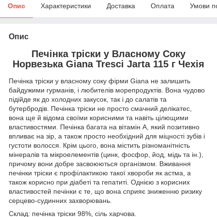
Опис
Характеристики
Доставка
Оплата
Умови п
Опис
Печінка тріски у Власному Соку
Норвезька Giana Tresci Jarta 115 г Чехія
Печінка тріски у власному соку фірми Giana не залишить
байдужими гурманів, і любителів морепродуктів. Вона чудово
підійде як до холодних закусок, так і до салатів та
бутербродів. Печінка тріски не просто смачний делікатес,
вона ще й відома своїми корисними та навіть цілющими
властивостями. Печінка багата на вітамін А, який позитивно
впливає на зір, а також просто необхідний для міцності зубів і
густоти волосся. Крім цього, вона містить різноманітність
мінералів та мікроелементів (цинк, фосфор, йод, мідь та ін.),
причому вони добре засвоюються організмом. Вживання
печінки тріски є профілактикою такої хвороби як астма, а
також корисно при діабеті та гепатиті. Однією з корисних
властивостей печінки є те, що вона сприяє зниженню ризику
серцево-судинних захворювань.
Склад: печінка тріски 98%, сіль харчова.