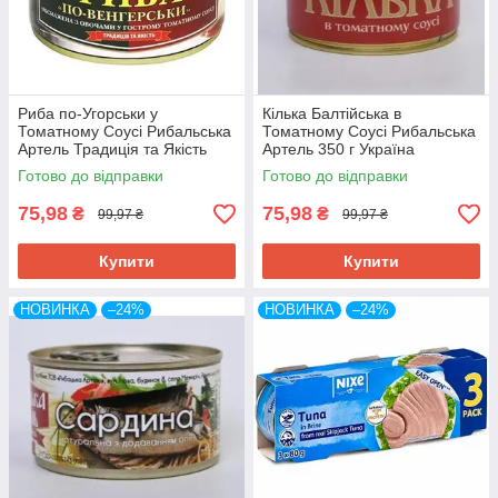
Риба по-Угорськи у
Кілька Балтійська в
Томатному Соусі Рибальська
Томатному Соусі Рибальська
Артель Традиція та Якість
Артель 350 г Україна
240 г Україна
Готово до відправки
Готово до відправки
75,98
75,98
₴
₴
99,97 ₴
99,97 ₴
Купити
Купити
НОВИНКА
–24%
НОВИНКА
–24%