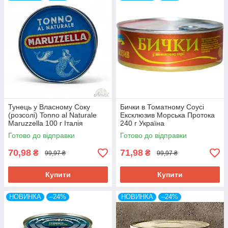
Тунець у Власному Соку
Бички в Томатному Соусі
(розсолі) Tonno al Naturale
Ексклюзив Морська Протока
Maruzzella 100 г Італія
240 г Україна
Готово до відправки
Готово до відправки
70,98
71,98
₴
₴
99,97 ₴
99,97 ₴
Купити
Купити
НОВИНКА
–24%
НОВИНКА
–24%