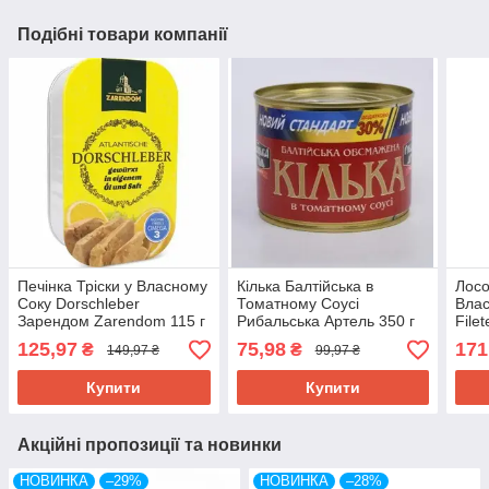
Подібні товари компанії
Печінка Тріски у Власному
Кілька Балтійська в
Лосо
Соку Dorschleber
Томатному Соусі
Влас
Зарендом Zarendom 115 г
Рибальська Артель 350 г
File
Німеччина
Україна
115 
125,97
75,98
171
₴
₴
149,97 ₴
99,97 ₴
Купити
Купити
Акційні пропозиції та новинки
НОВИНКА
–29%
НОВИНКА
–28%