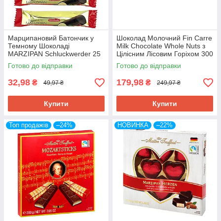
Марципановий Батончик у
Шоколад Молочний Fin Carre
Темному Шоколаді
Milk Chocolate Whole Nuts з
MARZIPAN Schluckwerder 25
Цілісним Лісовим Горіхом 300
г Німеччина
г Німеччина
Готово до відправки
Готово до відправки
32,98
179,98
₴
₴
49,97 ₴
249,97 ₴
Купити
Купити
Топ продажів
–24%
НОВИНКА
–22%