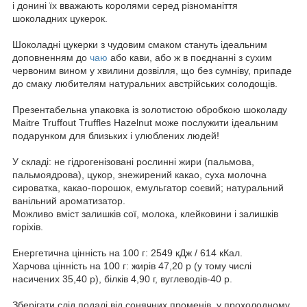
і донині їх вважають королями серед різноманіття
шоколадних цукерок.
Шоколадні цукерки з чудовим смаком стануть ідеальним
доповненням до
чаю
або кави, або ж в поєднанні з сухим
червоним вином у хвилини дозвілля, що без сумніву, припаде
до смаку любителям натуральних австрійських солодощів.
Презентабельна упаковка із золотистою обробкою шоколаду
Maitre Truffout Truffles Hazelnut може послужити ідеальним
подарунком для близьких і улюблених людей!
У складі: не гідрогенізовані рослинні жири (пальмова,
пальмоядрова), цукор, знежирений какао, суха молочна
сироватка, какао-порошок, емульгатор соєвий; натуральний
ванільний ароматизатор.
Можливо вміст залишків сої, молока, клейковини і залишків
горіхів.
Енергетична цінність на 100 г: 2549 кДж / 614 кКал.
Харчова цінність на 100 г: жирів 47,20 р (у тому числі
насичених 35,40 р), білків 4,90 г, вуглеводів-40 р.
Зберігати слід подалі від сонячних променів, у прохолодному