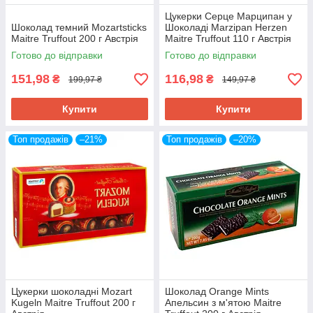
Цукерки Серце Марципан у
Шоколад темний Mozartsticks
Шоколаді Marzipan Herzen
Maitre Truffout 200 г Австрія
Maitre Truffout 110 г Австрія
Готово до відправки
Готово до відправки
151,98
116,98
₴
₴
199,97 ₴
149,97 ₴
Купити
Купити
Топ продажів
–21%
Топ продажів
–20%
Цукерки шоколадні Mozart
Шоколад Orange Mints
Kugeln Maitre Truffout 200 г
Апельсин з м'ятою Maitre