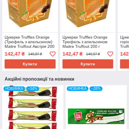
Цукерки Truffles Orange
Цукерки Truffles Orange
Цуке
(Трюфель з апельсином)
Трюфель з апельсином
горі
Maitre Truffout Австрія 200
Maitre Truffout 200 г
Truf
г
Австрія
142,47
142,47
142
₴
₴
149,97 ₴
149,97 ₴
Купити
Купити
Акційні пропозиції та новинки
НОВИНКА
–34%
НОВИНКА
–28%