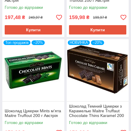
Австрія
Truffout 200 г Австрія
Готово до відправки
Готово до відправки
197,48
159,98
₴
₴
249,97 ₴
199,97 ₴
Купити
Купити
Топ продажів
–20%
НОВИНКА
–20%
Шоколад Темний Цукерки з
Шоколад Цукерки Mints м'ята
Карамелью Maitre Truffaut
Maitre Truffout 200 г Австрія
Chocolate Thins Karamel 200
г Австрія
Готово до відправки
Готово до відправки