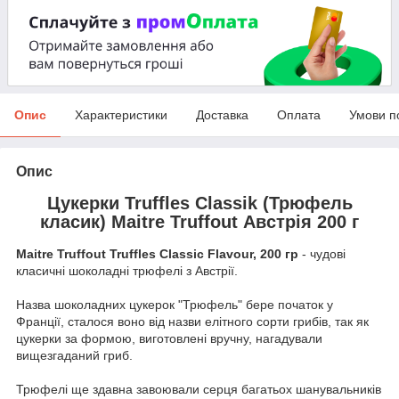
Опис
Характеристики
Доставка
Оплата
Умови п
Опис
Цукерки Truffles Classik (Трюфель
класик) Maitre Truffout Австрія 200 г
Maitre Truffout Truffles Сlassic Flavour, 200 гр
- чудові
класичні шоколадні трюфелі з Австрії.
Назва шоколадних цукерок "Трюфель" бере початок у
Франції, сталося воно від назви елітного сорти грибів, так як
цукерки за формою, виготовлені вручну, нагадували
вищезгаданий гриб.
Трюфелі ще здавна завоювали серця багатьох шанувальників