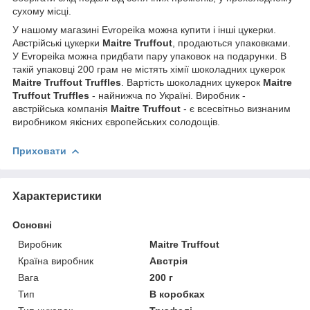
сухому місці.
У нашому магазині Evropeika можна купити і інші цукерки.
Австрійські цукерки
Maitre Truffout
, продаються упаковками.
У Evropeika можна придбати пару упаковок на подарунки. В
такій упаковці 200 грам не містять хімії шоколадних цукерок
Maitre Truffout Truffles
. Вартість шоколадних цукерок
Maitre
Truffout Truffles
- найнижча по Україні. Виробник -
австрійська компанія
Maitre Truffout
- є всесвітньо визнаним
виробником якісних європейських солодощів.
Приховати
Характеристики
Основні
Виробник
Maitre Truffout
Країна виробник
Австрія
Вага
200 г
Тип
В коробках