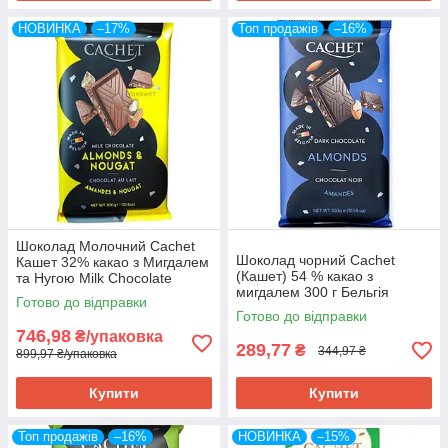
НОВИНКА
–17%
Топ продажів
–16%
Шоколад Молочний Cachet
Шоколад чорний Cachet
Кашет 32% какао з Мигдалем
(Кашет) 54 % какао з
та Нугою Milk Chocolate
мигдалем 300 г Бельгія
Almonds & Nougat 300 г
Готово до відправки
Бельгія (3 шт/1 ящ)
Готово до відправки
746,98
₴/упаковка
289,77
₴
344,97 ₴
899,97 ₴/упаковка
Купити
Купити
Топ продажів
–16%
НОВИНКА
–15%