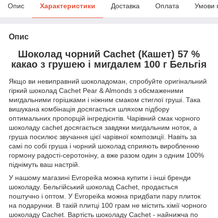
Опис
Характеристики
Доставка
Оплата
Умови 
Опис
Шоколад чорний Cachet (Кашет) 57 %
какао з грушею і мигдалем 100 г Бельгія
Якщо ви невиправний шоколадоман, спробуйте оригінальний
гіркий шоколад Cachet Pear & Almonds з обсмаженими
мигдальними горішками і ніжним смаком стиглої груші. Така
вишукана комбінація досягається шляхом підбору
оптимальних пропорцій інгредієнтів. Чарівний смак чорного
шоколаду cachet досягається завдяки мигдальним ноток, а
груша посилює звучання цієї чарівної композиції. Навіть за
самі по собі груша і чорний шоколад сприяють виробленню
гормону радості-серотоніну, а вже разом один з одним 100%
піднімуть ваш настрій.
У нашому магазині Evropeika можна купити і інші бренди
шоколаду. Бельгійський шоколад Cachet, продається
поштучно і оптом. У Evropeika можна придбати пару плиток
на подарунки. В такій плитці 100 грам не містить хімії чорного
шоколаду Cachet. Вартість шоколаду Cachet - найнижча по