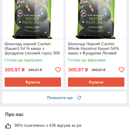
Шоколад чорний Cachet
Шоколад Чорний Cachet
(Кашет) 54 % какао з
Whole Hazelnut Кашет 54%
фундуком (лісовий горіх) 300
какао з Фундуком Лісовий
г Бельгія
Горіх 300 г Бельгія
Готово до відправки
Готово до відправки
300,97
300,97
₴
₴
349,97 ₴
349,97 ₴
Купити
Купити
Показати ще
Про нас
98% позитивних з 438 відгуків за рік