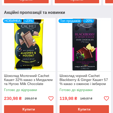
Акційні пропозиції та новинки
НОВИНКА
–23%
Топ продажів
–20%
Шоколад Молочний Cachet
Шоколад чорний Cachet
Кашет 32% какао з Мигдалем
Blackberry & Ginger Кашет 57
та Нугою Milk Chocolate
% какао з ожиною і імбиром
Almonds & Nougat 300 г
100 г Бельгія
Готово до відправки
Готово до відправки
Бельгія
230,98
119,98
₴
₴
299,97 ₴
149,97 ₴
Купити
Купити