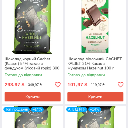
Шоколад чорний Cachet
Шоколад Молочний CACHET
(Кашет) 54% какао з
КАШЕТ 31% Какао з
фундуком (лісовий горіх) 300
Фундуком Hazelnut 100 г
г Бельгія (опт 3 шт)
Бельгія
Готово до відправки
Готово до відправки
293,97
101,97
₴
₴
349,97 ₴
119,97 ₴
Купити
Купити
Топ продажів
–14%
А К Ц И Я
–14%