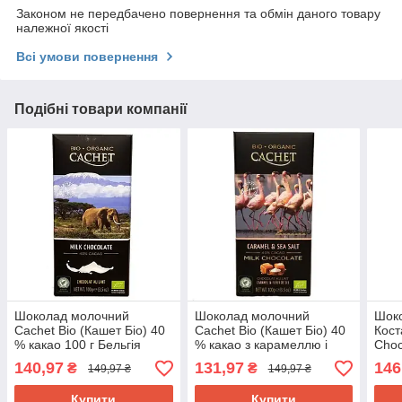
Законом не передбачено повернення та обмін даного товару
належної якості
Всі умови повернення
Подібні товари компанії
Шоколад молочний
Шоколад молочний
Шок
Cachet Bio (Кашет Біо) 40
Cachet Bio (Кашет Біо) 40
Кост
% какао 100 г Бельгія
% какао з карамеллю і
Choc
сіллю 100 г Бельгія
Кака
140,97
131,97
146
₴
₴
149,97 ₴
149,97 ₴
Купити
Купити