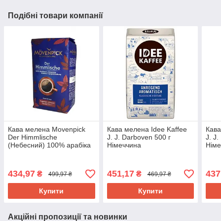
Подібні товари компанії
Кава мелена Movenpick
Кава мелена Idee Kaffee
Кава
Der Himmlische
J. J. Darboven 500 г
J. J
(Небесний) 100% арабіка
Німеччина
Німе
Німеччина 500 г
434,97
451,17
437
₴
₴
499,97 ₴
469,97 ₴
Купити
Купити
Акційні пропозиції та новинки