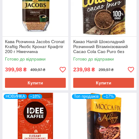
Кава Розчинна Jacobs Cronat
Какао Напій Шоколадний
Kraftig Якобс Кронат Крафтіг
Розчинний Вітамінізований
200 г Німеччина
Cacao Cola Cao Puro без
Сахара без Глютена 250 г
Готово до відправки
Готово до відправки
Іспанія
399,98
239,98
₴
₴
499,97 ₴
299,97 ₴
Купити
Купити
НОВИНКА
–18%
Топ продажів
–17%