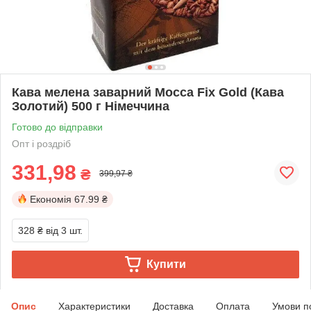
Кава мелена заварний Mocca Fix Gold (Кава
Золотий) 500 г Німеччина
Готово до відправки
Опт і роздріб
331,98
₴
399,97 ₴
Економія
67.99 ₴
328 ₴
від 3 шт.
Купити
Опис
Характеристики
Доставка
Оплата
Умови п