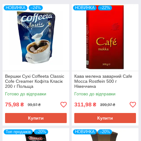
НОВИНКА
–24%
НОВИНКА
–22%
Вершки Сухі Coffeeta Classic
Кава мелена заварний Cafe
Cofe Creamer Кофіта Класік
Mocca Rostfein 500 г
200 г Польща
Німеччина
Готово до відправки
Готово до відправки
75,98
311,98
₴
₴
99,97 ₴
399,97 ₴
Купити
Купити
Топ продажів
–20%
НОВИНКА
–20%