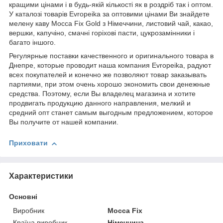
кращими цінами і в будь-якій кількості як в роздріб так і оптом.
У каталозі товарів Evropeika за оптовими цінами Ви знайдете
мелену каву Mocca Fix Gold з Німеччини, листовий чай, какао,
вершки, капучіно, смачні горіхові пасти, цукрозамінники і
багато іншого.
Регулярные поставки качественного и оригинального товара в
Днепре, которые проводит наша компания Evropeika, радуют
всех покупателей и конечно же позволяют товар заказывать
партиями, при этом очень хорошо экономить свои денежные
средства. Поэтому, если Вы владелец магазина и хотите
продвигать продукцию данного направления, мелкий и
средний опт станет самым выгодным предложением, которое
Вы получите от нашей компании.
Приховати
Характеристики
Основні
Виробник
Mocca Fix
Країна виробник
Німеччина