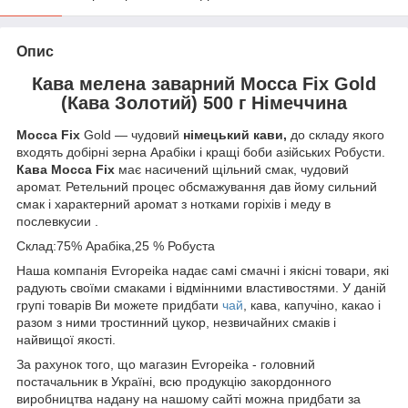
Опис
Кава мелена заварний Mocca Fix Gold
(Кава Золотий) 500 г Німеччина
Mocca Fix
Gold ― чудовий
німецький кави,
до складу якого
входять добірні зерна Арабіки і кращі боби азійських Робусти.
Кава Mocca Fix
має насичений щільний смак, чудовий
аромат. Ретельний процес обсмажування дав йому сильний
смак і характерний аромат з нотками горіхів і меду в
послевкусии .
Склад:75% Арабіка,25 % Робуста
Наша компанія Evropeika надає самі смачні і якісні товари, які
радують своїми смаками і відмінними властивостями. У даній
групі товарів Ви можете придбати
чай
, кава, капучіно, какао і
разом з ними тростинний цукор, незвичайних смаків і
найвищої якості.
За рахунок того, що магазин Evropeika - головний
постачальник в Україні, всю продукцію закордонного
виробництва надану на нашому сайті можна придбати за