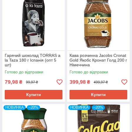
Гарячий шоколад TORRAS a
Кава розчинна Jacobs Cronat
la Taza 180 г Іспанія (опт 5
Gold Якобс Кронат Голд 200 г
шт)
Німеччина
Готово до відправки
Готово до відправки
79,98
399,98
₴
₴
99,97 ₴
499,97 ₴
Купити
Купити
НОВИНКА
–20%
НОВИНКА
–20%