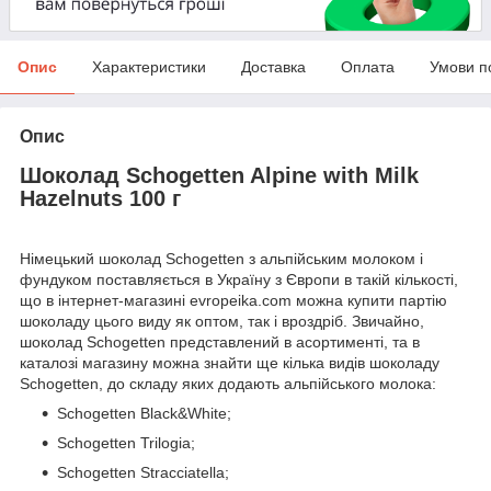
Опис
Характеристики
Доставка
Оплата
Умови п
Опис
Шоколад Schogetten Alpine with Milk
Hazelnuts 100 г
Німецький шоколад Schogetten з альпійським молоком і
фундуком поставляється в Україну з Європи в такій кількості,
що в інтернет-магазині evropeika.com можна купити партію
шоколаду цього виду як оптом, так і вроздріб. Звичайно,
шоколад Schogetten представлений в асортименті, та в
каталозі магазину можна знайти ще кілька видів шоколаду
Schogetten, до складу яких додають альпійського молока:
Schogetten Black&White;
Schogetten Trilogia;
Schogetten Stracciatella;