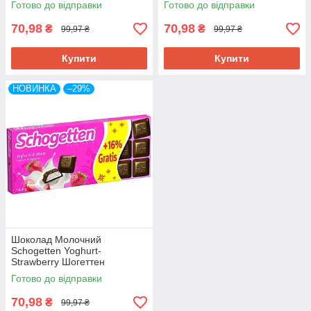
Готово до відправки
Готово до відправки
Фундуком 116,6 г Німеччина
Німеччина
70,98
70,98
₴
₴
99,97 ₴
99,97 ₴
Купити
Купити
НОВИНКА
–29%
Шоколад Молочний
Schogetten Yoghurt-
Strawberry Шогеттен
Альпійський Полуничний
Готово до відправки
Йогурт 116,6 г Німеччина
70,98
₴
99,97 ₴