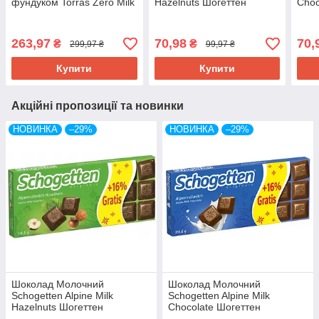
фундуком Torras Zero Milk
Hazelnuts Шогеттен
Choc
Hazelnuts 250 г Іспанія
Альпійське Молоко з
Альп
(опт 3 шт)
Фундуком 116,6 г
Німе
Німеччина
263,97
70,98
70,
₴
₴
299,97 ₴
99,97 ₴
Купити
Купити
Акційні пропозиції та новинки
НОВИНКА
–29%
НОВИНКА
–29%
Шоколад Молочний
Шоколад Молочний
Schogetten Alpine Milk
Schogetten Alpine Milk
Hazelnuts Шогеттен
Chocolate Шогеттен
Альпійське Молоко з
Альпійське Молоко 116,6 г