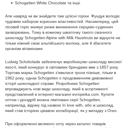
Schogetten White Chocolate та інші.
Але навряд чи ви знайдете там цілісні горіхи. Фундук володіє
чудовим набором корисних властивостей. Насамперед, цей
лісовий горіх знижує ризик виникнення серцево-судинних
захворювань. Тому в кожному шматочку такого смачного
шоколаду Schogetten Alpine with Milk Hazelnuts ви відчуєте не
тільки ніжний смак альпійського молока, але й збагатите
організм вітамінами.
Ludwig Schokolade забезпечує виробництво шоколаду високої
якості, який конкурує зі світовими брендами вже з 1857 року.
Торгова марка Schogetten з'явилася трохи пізніше, тільки в
1962 року, однак Schogetten є продовженням дивовижної
історії шоколадної справи. Розробники Schogetten
впроваджують нові види шоколаду, який в асортименті
представлений в інтернет-магазині evropeika.com. Купити
оптом і уроздріб можна лімітовані серії Schogetten,
наприклад, відому під назвою In love with, або ж шоколад,
який став історією цікавою колаборації, як у випадку з Oreo.
При оформленні великого опту через каталог товарів