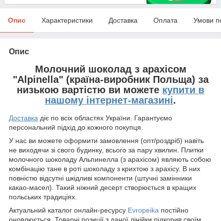
Опис
Характеристики
Доставка
Оплата
Умови п
Опис
Молочний шоколад з арахісом
"Alpinella" (країна-виробник Польща) за
низькою вартістю ви можете
купити
в
нашому інтернет-магазині
.
Доставка
діє по всіх областях України. Гарантуємо
персональний підхід до кожного покупця.
У нас ви можете оформити замовлення (опт/роздріб) навіть
не виходячи зі свого будинку, всього за пару хвилин. Плитки
молочного шоколаду Альпинелла (з арахісом) являють собою
комбінацію тане в роті шоколаду з крихтою з арахісу. В них
повністю відсутні шкідливі компоненти (штучні замінники
какао-масел). Такий ніжний десерт створюється в кращих
польських традиціях.
Актуальний каталог онлайн-ресурсу
Evropeika
постійно
оновлюється. Товарні позиції з даної лінійки підкорив своїм