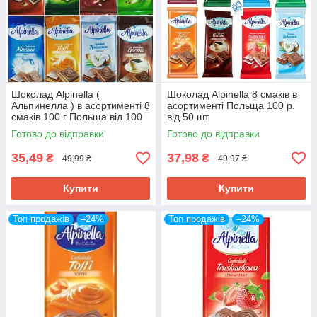
Шоколад Alpinella (
Шоколад Alpinella 8 смаків в
Альпинелла ) в асортименті 8
асортименті Польща 100 р.
смаків 100 г Польща від 100
від 50 шт.
шт.
Готово до відправки
Готово до відправки
35,49
37,98
₴
₴
49,99 ₴
49,97 ₴
Купити
Купити
Топ продажів
–24%
Топ продажів
–24%