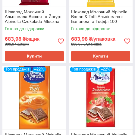
Шоколад Молочний
Шоколад Молочний Alpinella
Альпінелла Вишня та Йогурт
Banan & Toffi Альпінелла з
Alpinella Czekolada Mleczna
Бананом та Тоффі 100
Wisnia & Jogurt 100 г Польща
г Польща (19 шт/1 ящ)
Готово до відправки
Готово до відправки
(19 ШТ/1 я
683,98
683,98
₴/ящик
₴/упаковка
899,97 ₴/ящик
899,97 ₴/упаковка
Купити
Купити
Топ продажів
–22%
Топ продажів
–22%
Шоколад Молочний Alpinella
Шоколад Молочний Alpinella