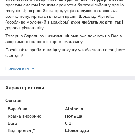
простим смаком і тонким ароматом багатомільйонну армію
ласунів. Ця європейська продукція заслужено завоювала
велику популярність і в нашій країні. Шоколад Alpinella
(особливо молочний з арахісом) дуже люблять як діти, так і
дорослі різного віку.
Товари з Європи за низькими цінами вже чекають на Вас в
асортименті нашого інтернет-магазину.
Поспішайте зробити вигідну покупку улюбленого ласощі вже
сьогодні!
Приховати
Характеристики
Основні
Виробник
Alpinella
Країна виробник
Польща
Вага
0.1 г
Вид продукції
Шоколадка