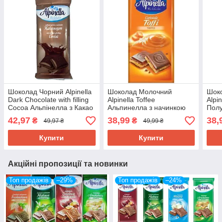
Шоколад Чорний Alpinella
Шоколад Молочний
Шок
Dark Chocolate with filling
Alpinella Toffee
Alpi
Cocoa Альпінелла з Какао
Альпинелла з начинкою
Пол
- Начинкою 100 г Польща
тоффі Польща 100 г
100 
42,97
38,99
38,
₴
₴
49,97 ₴
49,99 ₴
Купити
Купити
Акційні пропозиції та новинки
Топ продажів
–29%
Топ продажів
–24%